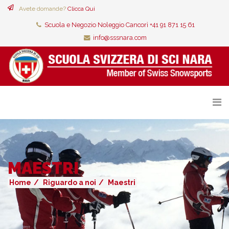
Avete domande?
Clicca Qui
Scuola e Negozio Noleggio Cancorì +41 91 871 15 61
info@sssnara.com
MAESTRI
Home
Riguardo a noi
Maestri